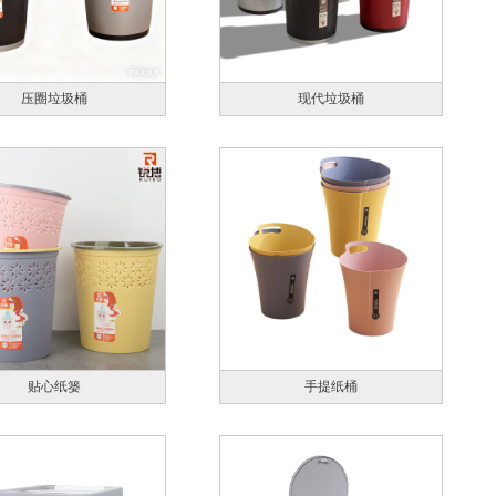
压圈垃圾桶
现代垃圾桶
贴心纸篓
手提纸桶