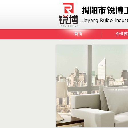
首页
企业简